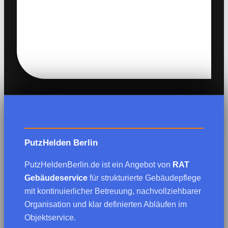
PutzHelden Berlin
PutzHeldenBerlin.de ist ein Angebot von
RAT
Gebäudeservice
für strukturierte Gebäudepflege
mit kontinuierlicher Betreuung, nachvollziehbarer
Organisation und klar definierten Abläufen im
Objektservice.