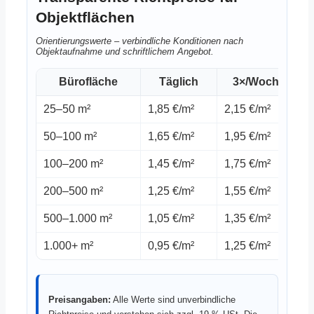
Objektflächen
Orientierungswerte – verbindliche Konditionen nach
Objektaufnahme und schriftlichem Angebot.
Bürofläche
Täglich
3×/Woche
25–50 m²
1,85 €/m²
2,15 €/m²
2
50–100 m²
1,65 €/m²
1,95 €/m²
2
100–200 m²
1,45 €/m²
1,75 €/m²
2
200–500 m²
1,25 €/m²
1,55 €/m²
1
500–1.000 m²
1,05 €/m²
1,35 €/m²
1
1.000+ m²
0,95 €/m²
1,25 €/m²
1
Preisangaben:
Alle Werte sind unverbindliche