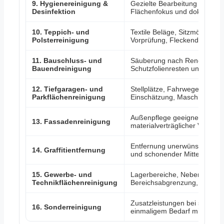
9. Hygienereinigung &
Gezielte Bearbeitung sensibler
Desinfektion
Flächenfokus und dokumenti
10. Teppich- und
Textile Beläge, Sitzmöbel, 
Polsterreinigung
Vorprüfung, Fleckendifferenzi
11. Bauschluss- und
Säuberung nach Renovierung
Bauendreinigung
Schutzfolienresten und Überg
12. Tiefgaragen- und
Stellplätze, Fahrwege, Ramp
Parkflächenreinigung
Einschätzung, Maschinenopti
Außenpflege geeigneter Fass
13. Fassadenreinigung
materialverträglicher Vorgeh
Entfernung unerwünschter Fa
14. Graffitientfernung
und schonender Mittelabsti
15. Gewerbe- und
Lagerbereiche, Nebenflächen
Technikflächenreinigung
Bereichsabgrenzung, Sicher
Zusatzleistungen bei stärke
16. Sonderreinigung
einmaligem Bedarf mit indiv