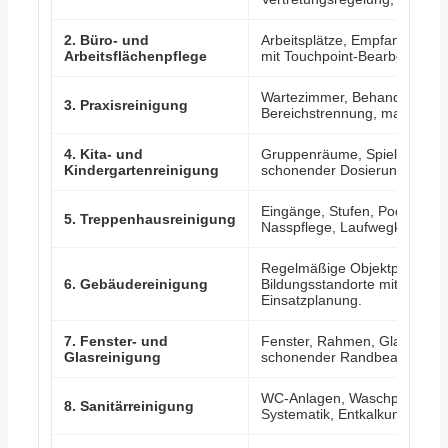
2. Büro- und
Arbeitsplätze, Empfang, Bes
Arbeitsflächenpflege
mit Touchpoint-Bearbeitung,
Wartezimmer, Behandlungsrä
3. Praxisreinigung
Bereichstrennung, materialver
4. Kita- und
Gruppenräume, Spielbereiche
Kindergartenreinigung
schonender Dosierung, getrenn
Eingänge, Stufen, Podeste, H
5. Treppenhausreinigung
Nasspflege, Laufwegkontrolle 
Regelmäßige Objektpflege f
6. Gebäudereinigung
Bildungsstandorte mit Verzeic
Einsatzplanung.
7. Fenster- und
Fenster, Rahmen, Glastüren 
Glasreinigung
schonender Randbearbeitung 
WC-Anlagen, Waschplätze, Sp
8. Sanitärreinigung
Systematik, Entkalkungsrouti