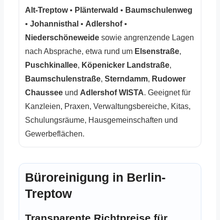
Alt-Treptow
•
Plänterwald
•
Baumschulenweg
•
Johannisthal
•
Adlershof
•
Niederschöneweide
sowie angrenzende Lagen
nach Absprache, etwa rund um
Elsenstraße
,
Puschkinallee
,
Köpenicker Landstraße
,
Baumschulenstraße
,
Sterndamm
,
Rudower
Chaussee
und
Adlershof WISTA
. Geeignet für
Kanzleien, Praxen, Verwaltungsbereiche, Kitas,
Schulungsräume, Hausgemeinschaften und
Gewerbeflächen.
Büroreinigung in Berlin-
Treptow
Transparente Richtpreise für