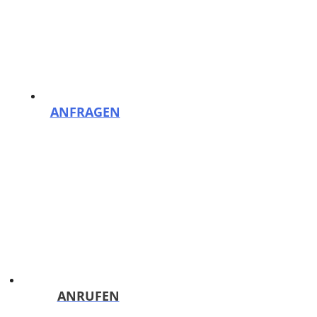
Zum Inhalt springen
Menü
Reinigungsfirma PutzHelden Berlin: Gebäudereinigung und mehr
ANFRAGEN
Kostenloses Angebot binnen 24h!
ANRUFEN