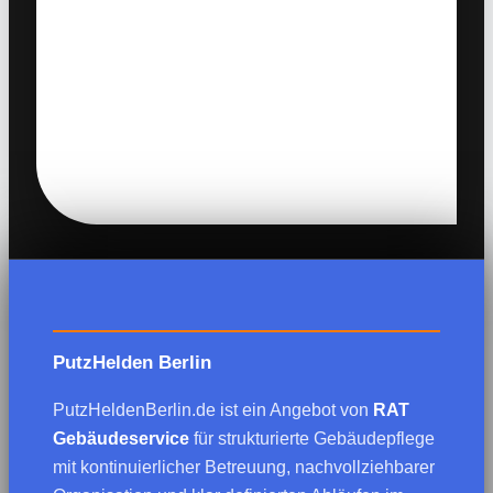
PutzHelden Berlin
PutzHeldenBerlin.de ist ein Angebot von
RAT
Gebäudeservice
für strukturierte Gebäudepflege
mit kontinuierlicher Betreuung, nachvollziehbarer