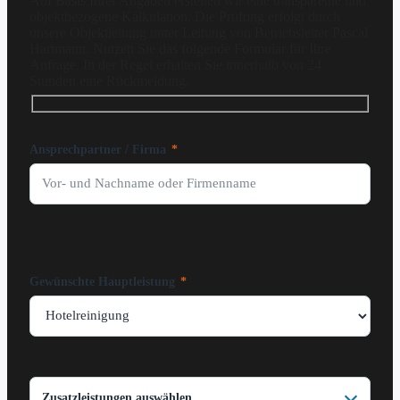
Auf Basis Ihrer Angaben erstellen wir eine transparente und
objektbezogene Kalkulation. Die Prüfung erfolgt durch
unsere Objektleitung unter Leitung von Betriebsleiter Pascal
Hartmann. Nutzen Sie das folgende Formular für Ihre
Anfrage. In der Regel erhalten Sie innerhalb von 24
Stunden eine Rückmeldung.
Ansprechpartner / Firma
*
Gewünschte Hauptleistung
*
Zusatzleistungen auswählen