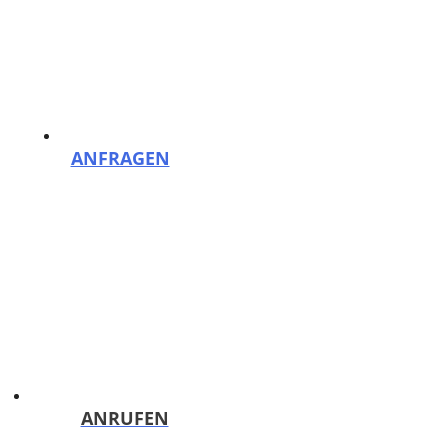
Zum Inhalt springen
Menü
Reinigungsfirma PutzHelden Berlin: Gebäudereinigung und mehr
ANFRAGEN
Kostenloses Angebot binnen 24h!
ANRUFEN