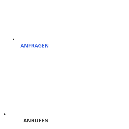
Zum Inhalt springen
Menü
Reinigungsfirma PutzHelden Berlin: Gebäudereinigung und mehr
ANFRAGEN
Kostenloses Angebot binnen 24h!
ANRUFEN