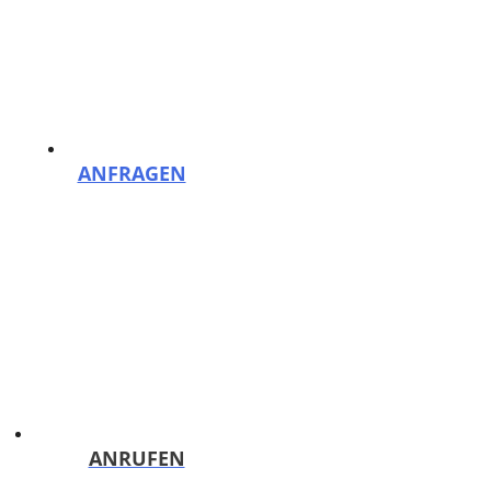
Zum Inhalt springen
Menü
Reinigungsfirma PutzHelden Berlin: Gebäudereinigung und mehr
ANFRAGEN
Kostenloses Angebot binnen 24h!
ANRUFEN