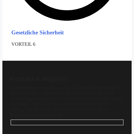
Gesetzliche Sicherheit
VORTEIL 6
Kontakt & Angebot
Auf Basis Ihrer Angaben erstellen wir eine transparente und
objektbezogene Kalkulation. Die Prüfung erfolgt durch
unsere Objektleitung unter Leitung von Betriebsleiter Pascal
Hartmann. Nutzen Sie das folgende Formular für Ihre
Anfrage. In der Regel erhalten Sie innerhalb von 24
Stunden eine Rückmeldung.