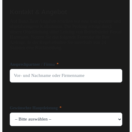
Kontakt & Angebot
Auf Basis Ihrer Angaben erstellen wir eine transparente und
objektbezogene Kalkulation. Die Prüfung erfolgt durch
unsere Objektleitung unter Leitung von Betriebsleiter Pascal
Hartmann. Nutzen Sie das folgende Formular für Ihre
Anfrage. In der Regel erhalten Sie innerhalb von 24
Stunden eine Rückmeldung.
Ansprechpartner / Firma
*
Gewünschte Hauptleistung
*