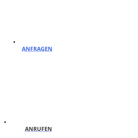
Zum Inhalt springen
Menü
Reinigungsfirma PutzHelden Berlin: Gebäudereinigung und mehr
ANFRAGEN
Kostenloses Angebot binnen 24h!
ANRUFEN