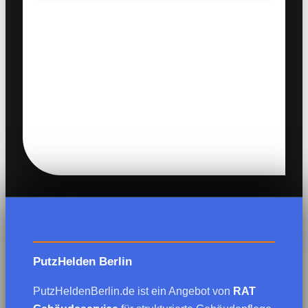
PutzHelden Berlin
PutzHeldenBerlin.de ist ein Angebot von
RAT