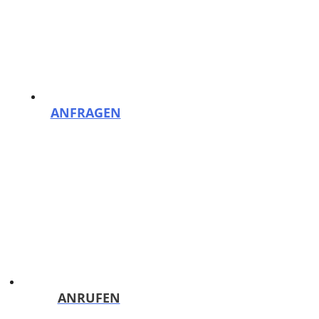
Zum Inhalt springen
Menü
Reinigungsfirma PutzHelden Berlin: Gebäudereinigung und mehr
ANFRAGEN
Kostenloses Angebot binnen 24h!
ANRUFEN