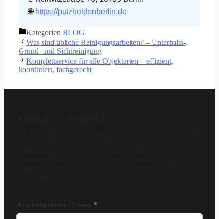
🌐
https://putzheldenberlin.de
Kategorien
BLOG
Was sind übliche Reinigungsarbeiten? – Unterhalts-,
Grund- und Sichtreinigung
Komplettservice für alle Objektarten – effizient,
koordiniert, fachgerecht
Kontakt & Angebot
Auf Basis Ihrer Angaben erstellen wir eine transparente und
objektbezogene Kalkulation. Die Prüfung erfolgt durch
unsere Objektleitung unter Leitung von Betriebsleiter Pascal
Hartmann. Nutzen Sie das folgende Formular für Ihre
Anfrage. In der Regel erhalten Sie innerhalb von 24
Stunden eine Rückmeldung.
Ansprechpartner / Firma
*