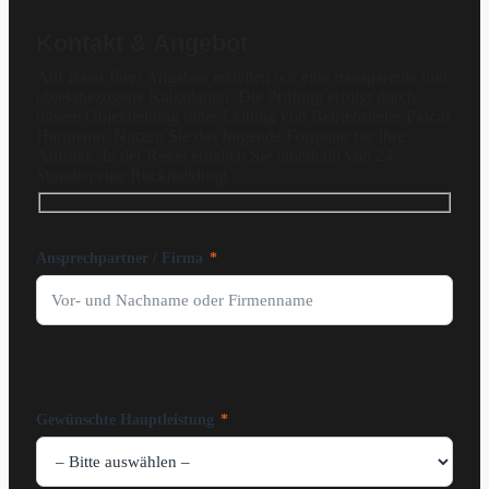
Kontakt & Angebot
Auf Basis Ihrer Angaben erstellen wir eine transparente und
objektbezogene Kalkulation. Die Prüfung erfolgt durch
unsere Objektleitung unter Leitung von Betriebsleiter Pascal
Hartmann. Nutzen Sie das folgende Formular für Ihre
Anfrage. In der Regel erhalten Sie innerhalb von 24
Stunden eine Rückmeldung.
Ansprechpartner / Firma
*
Gewünschte Hauptleistung
*