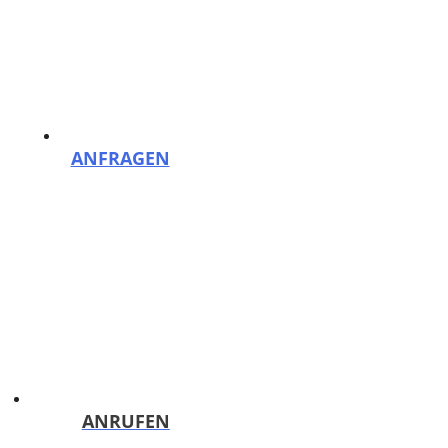
Zum Inhalt springen
Menü
Reinigungsfirma PutzHelden Berlin: Gebäudereinigung und mehr
ANFRAGEN
Kostenloses Angebot binnen 24h!
ANRUFEN