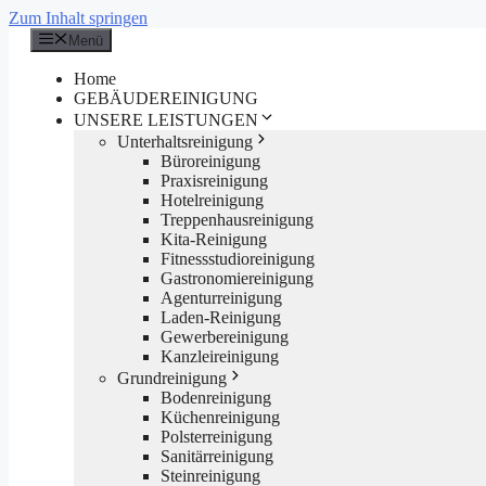
Zum Inhalt springen
Menü
Home
GEBÄUDEREINIGUNG
UNSERE LEISTUNGEN
Unterhaltsreinigung
Büroreinigung
Praxisreinigung
Hotelreinigung
Treppenhausreinigung
Kita-Reinigung
Fitnessstudioreinigung
Gastronomiereinigung
Agenturreinigung
Laden-Reinigung
Gewerbereinigung
Kanzleireinigung
Grundreinigung
Bodenreinigung
Küchenreinigung
Polsterreinigung
Sanitärreinigung
Steinreinigung