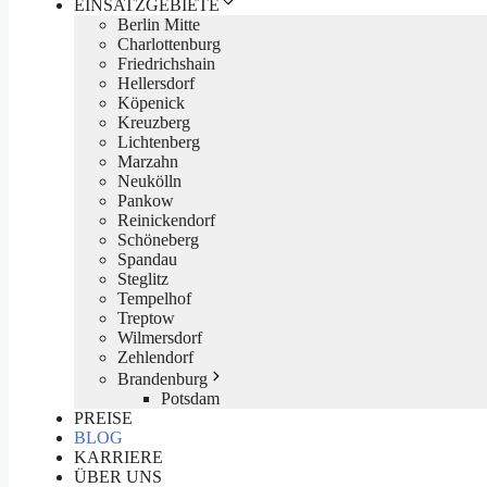
EINSATZGEBIETE
Berlin Mitte
Charlottenburg
Friedrichshain
Hellersdorf
Köpenick
Kreuzberg
Lichtenberg
Marzahn
Neukölln
Pankow
Reinickendorf
Schöneberg
Spandau
Steglitz
Tempelhof
Treptow
Wilmersdorf
Zehlendorf
Brandenburg
Potsdam
PREISE
BLOG
KARRIERE
ÜBER UNS