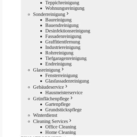
Teppichreinigung
Wohnungsreinigung
Sonderreinigung
Baureinigung
Bauendreinigung
Desinfektionsreinigung
Fassadenreinigung
Graffitientfernung
Industriereinigung
Rohrreinigung
Tiefgaragenreinigung
Endreinigung
Glasreinigung
Fensterreinigung
Glasfassadenreinigung
Gebäudeservice
Hausmeisterservice
Grünflächenpflege
Gartenpflege
Grundstückspflege
Winterdienst
Cleaning Services
Office Cleaning
Home Cleaning